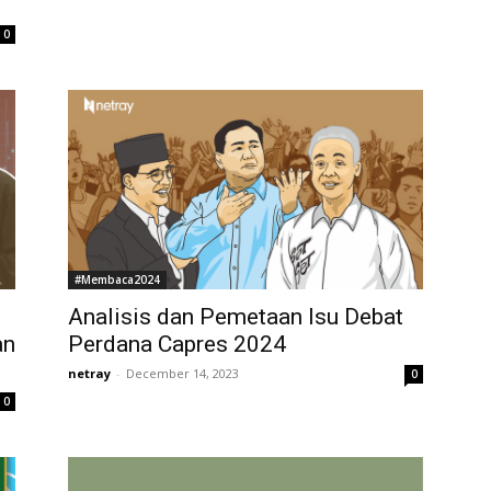
0
#Membaca2024
Analisis dan Pemetaan Isu Debat
an
Perdana Capres 2024
netray
-
December 14, 2023
0
0