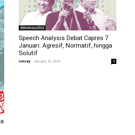
#Membaca2024
Speech Analysis Debat Capres 7
Januari: Agresif, Normatif, hingga
Solutif
netray
-
January 10, 2024
0
ia
l