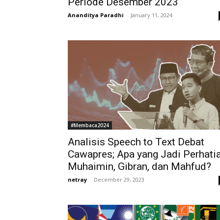
Periode Desember 2023
Ananditya Paradhi
-
January 11, 2024
#Membaca2024
Analisis Speech to Text Debat
Cawapres; Apa yang Jadi Perhati
Muhaimin, Gibran, dan Mahfud?
netray
-
December 29, 2023