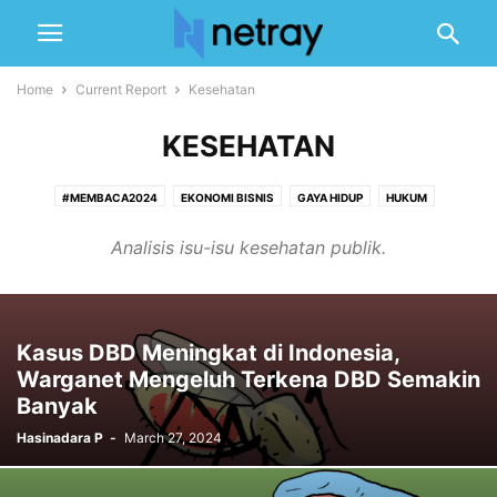
Home
Current Report
Kesehatan
KESEHATAN
#MEMBACA2024
EKONOMI BISNIS
GAYA HIDUP
HUKUM
KESEHATAN
LINGKUNGAN
OLAH RAGA
PEMERINTAHAN
Analisis isu-isu kesehatan publik.
PENDIDIKAN
POLITIK
TEKNOLOGI
TRANSPORTASI
Kasus DBD Meningkat di Indonesia,
Warganet Mengeluh Terkena DBD Semakin
Banyak
Hasinadara P
-
March 27, 2024