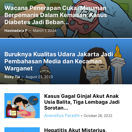
Wacana Penerapan Cukai Minuman
Berpemanis Dalam Kemasan, Kasus
Diabetes Jadi Beban...
Hasinadara P
-
March 1, 2024
Buruknya Kualitas Udara Jakarta Jadi
Pembahasan Media dan Kecaman
Warganet
Rizky Tia
-
August 23, 2023
Kasus Gagal Ginjal Akut Anak
Usia Balita, Tiga Lembaga Jadi
Sorotan...
Ananditya Paradhi
-
October 28, 2022
Hepatitis Akut Misterius,