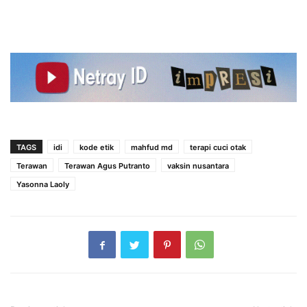
TAGS
idi
kode etik
mahfud md
terapi cuci otak
Terawan
Terawan Agus Putranto
vaksin nusantara
Yasonna Laoly