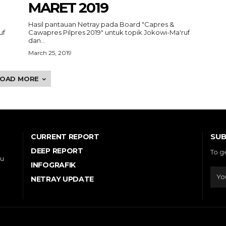
MARET 2019
Hasil pantauan Netray pada Board "Capres &
uf
Cawapres Pilpres 2019" untuk topik Jokowi-Ma'ruf
dan...
March 25, 2019
LOAD MORE
SUB
CURRENT REPORT
DEEP REPORT
To g
ou
INFOGRAFIK
NETRAY UPDATE