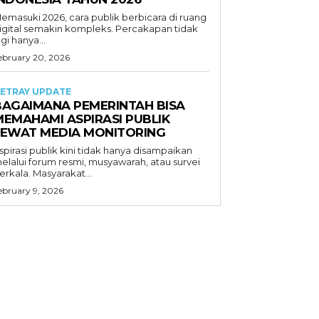
emasuki 2026, cara publik berbicara di ruang
igital semakin kompleks. Percakapan tidak
agi hanya...
ebruary 20, 2026
ETRAY UPDATE
BAGAIMANA PEMERINTAH BISA
MEMAHAMI ASPIRASI PUBLIK
LEWAT MEDIA MONITORING
spirasi publik kini tidak hanya disampaikan
elalui forum resmi, musyawarah, atau survei
erkala. Masyarakat...
ebruary 9, 2026