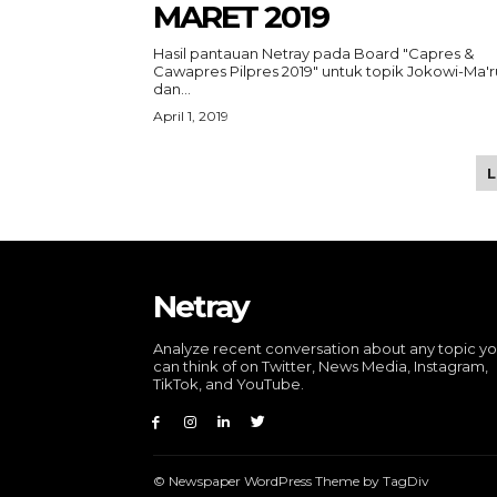
MARET 2019
Hasil pantauan Netray pada Board "Capres &
Cawapres Pilpres 2019" untuk topik Jokowi-Ma'r
dan...
April 1, 2019
Netray
Analyze recent conversation about any topic y
can think of on Twitter, News Media, Instagram,
TikTok, and YouTube.
© Newspaper WordPress Theme by TagDiv