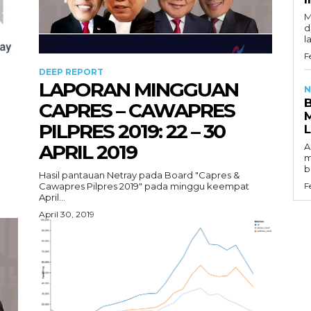
M
d
l
F
DEEP REPORT
LAPORAN MINGGUAN
N
CAPRES – CAWAPRES
PILPRES 2019: 22 – 30
APRIL 2019
A
m
b
Hasil pantauan Netray pada Board "Capres &
Cawapres Pilpres 2019" pada minggu keempat
F
April...
April 30, 2019