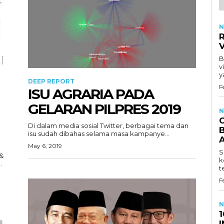
N
R
B
v
y
DEEP REPORT
F
ISU AGRARIA PADA
GELARAN PILPRES 2019
N
Di dalam media sosial Twitter, berbagai tema dan
B
isu sudah dibahas selama masa kampanye...
May 6, 2019
S
 &
k
.
t
F
N
1