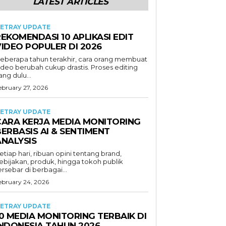
LATEST ARTICLES
ETRAY UPDATE
EKOMENDASI 10 APLIKASI EDIT
VIDEO POPULER DI 2026
eberapa tahun terakhir, cara orang membuat
ideo berubah cukup drastis. Proses editing
ang dulu...
ebruary 27, 2026
ETRAY UPDATE
CARA KERJA MEDIA MONITORING
ERBASIS AI & SENTIMENT
ANALYSIS
etiap hari, ribuan opini tentang brand,
ebijakan, produk, hingga tokoh publik
ersebar di berbagai...
ebruary 24, 2026
ETRAY UPDATE
0 MEDIA MONITORING TERBAIK DI
INDONESIA TAHUN 2026