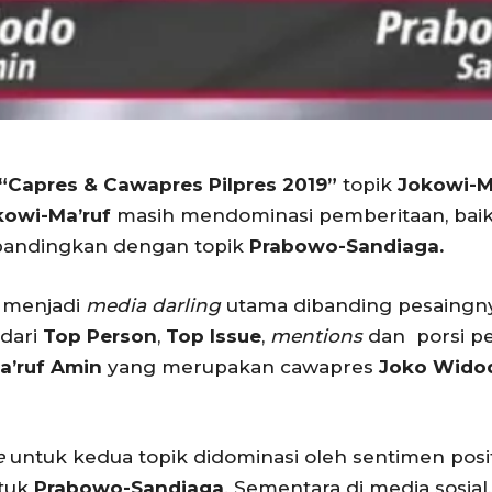
“Capres & Cawapres Pilpres 2019”
topik
Jokowi-M
kowi-Ma’ruf
masih mendominasi pemberitaan, baik
ibandingkan dengan topik
Prabowo-Sandiaga.
 menjadi
media darling
utama dibanding pesaing
 dari
Top Person
,
Top Issue
,
mentions
dan porsi p
a’ruf Amin
yang merupakan cawapres
Joko Wido
e
untuk kedua topik didominasi oleh sentimen posit
ntuk
Prabowo-Sandiaga
. Sementara di media sosial