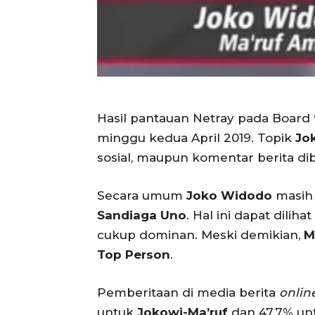
Hasil pantauan Netray pada Board
minggu kedua April 2019. Topik
Jo
sosial, maupun komentar berita d
Secara umum
Joko Widodo
masih
Sandiaga Uno
. Hal ini dapat dilihat
cukup dominan. Meski demikian,
M
Top Person
.
Pemberitaan di media berita
onlin
untuk
Jokowi-Ma’ruf
dan 47,7% u