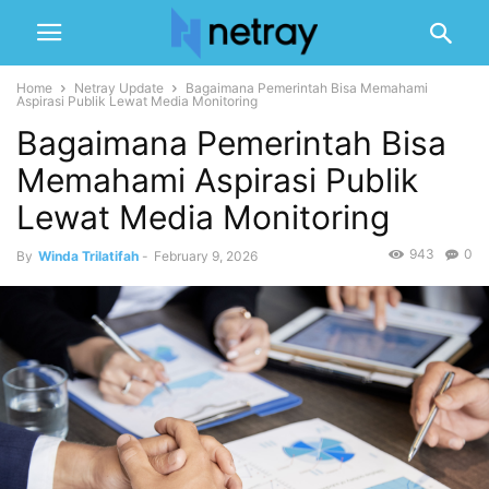
Home
Netray Update
Bagaimana Pemerintah Bisa Memahami
Aspirasi Publik Lewat Media Monitoring
Bagaimana Pemerintah Bisa
Memahami Aspirasi Publik
Lewat Media Monitoring
943
0
By
Winda Trilatifah
-
February 9, 2026