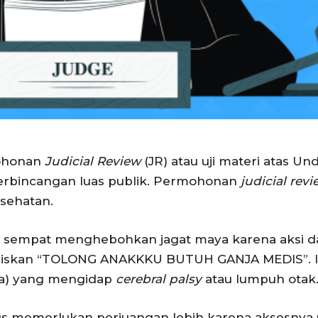
ohonan
Judicial Review
(JR) atau uji materi atas
erbincangan luas publik. Permohonan
judicial rev
sehatan.
 sempat menghebohkan jagat maya karena aksi da
uliskan “TOLONG ANAKKKU BUTUH GANJA MEDIS”. 
a) yang mengidap
cerebral palsy
atau lumpuh otak
us memerlukan perjuangan lebih karena aksesny