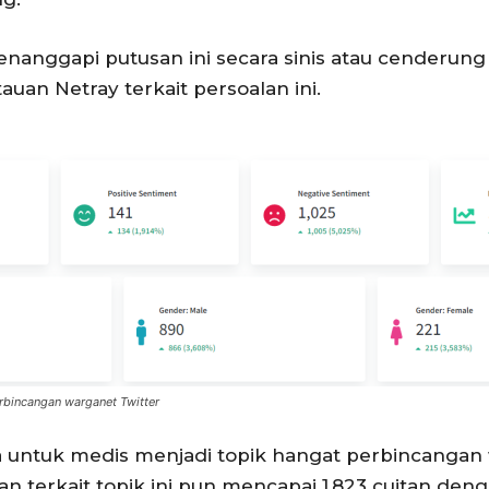
menanggapi putusan ini secara sinis atau cenderun
auan Netray terkait persoalan ini.
erbincangan warganet Twitter
nja untuk medis menjadi topik hangat perbincang
 terkait topik ini pun mencapai 1,823 cuitan deng