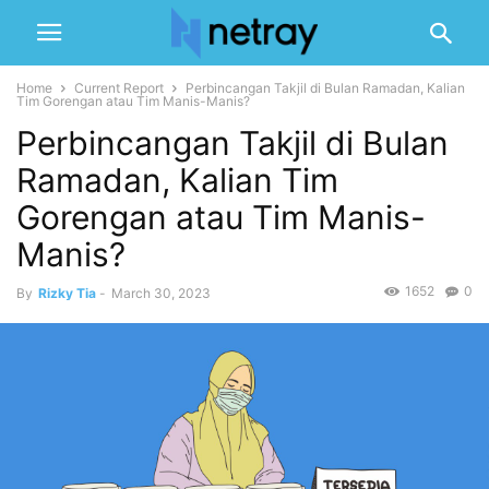
Home
Current Report
Perbincangan Takjil di Bulan Ramadan, Kalian
Tim Gorengan atau Tim Manis-Manis?
Perbincangan Takjil di Bulan
Ramadan, Kalian Tim
Gorengan atau Tim Manis-
Manis?
1652
0
By
Rizky Tia
-
March 30, 2023