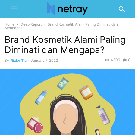
Home
Deep Report
Brand Kosmetik Alami Paling Diminati dan
Mengapa?
Brand Kosmetik Alami Paling
Diminati dan Mengapa?
4306
0
By
Rizky Tia
-
January 7, 2022