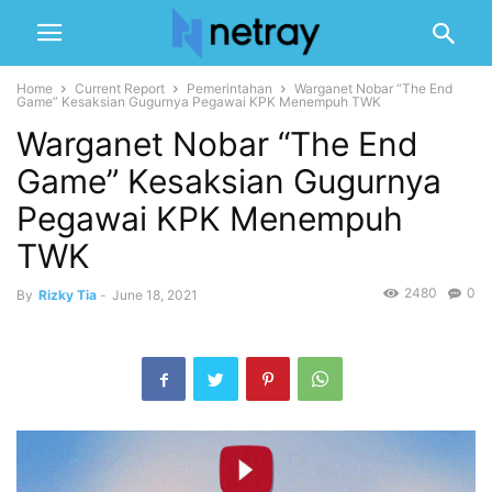
Home
Current Report
Pemerintahan
Warganet Nobar “The End
Game” Kesaksian Gugurnya Pegawai KPK Menempuh TWK
Warganet Nobar “The End
Game” Kesaksian Gugurnya
Pegawai KPK Menempuh
TWK
2480
0
By
Rizky Tia
-
June 18, 2021