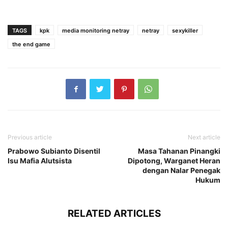
TAGS
kpk
media monitoring netray
netray
sexykiller
the end game
Previous article
Next article
Prabowo Subianto Disentil
Masa Tahanan Pinangki
Isu Mafia Alutsista
Dipotong, Warganet Heran
dengan Nalar Penegak
Hukum
RELATED ARTICLES