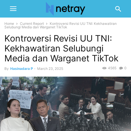
Home
Current Report
Kontroversi Revisi UU TNI: Kekhawatiran
Selubungi Media dan Warganet TikTok
Kontroversi Revisi UU TNI:
Kekhawatiran Selubungi
Media dan Warganet TikTok
4565
0
By
Hasinadara P
-
March 23, 2025