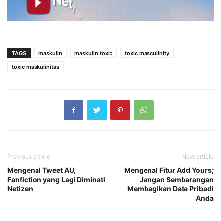
TAGS
maskulin
maskulin toxic
toxic masculinity
toxic maskulinitas
Previous article
Next article
Mengenal Tweet AU,
Mengenal Fitur Add Yours;
Fanfiction yang Lagi Diminati
Jangan Sembarangan
Netizen
Membagikan Data Pribadi
Anda