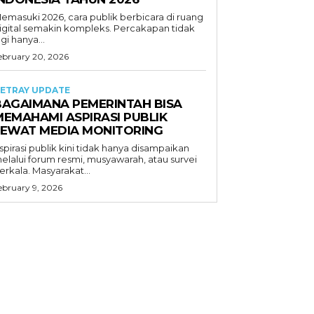
emasuki 2026, cara publik berbicara di ruang
igital semakin kompleks. Percakapan tidak
agi hanya...
ebruary 20, 2026
ETRAY UPDATE
BAGAIMANA PEMERINTAH BISA
MEMAHAMI ASPIRASI PUBLIK
LEWAT MEDIA MONITORING
spirasi publik kini tidak hanya disampaikan
elalui forum resmi, musyawarah, atau survei
erkala. Masyarakat...
ebruary 9, 2026