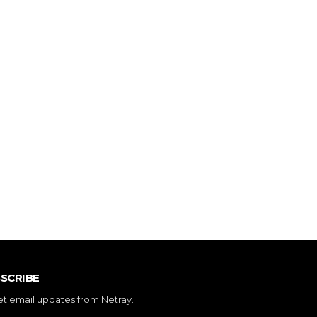
SCRIBE
et email updates from Netray.