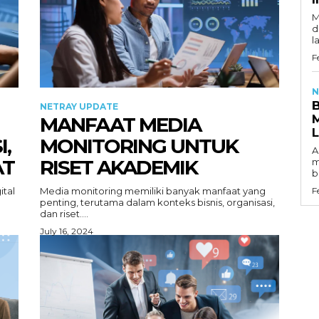
M
d
l
F
N
NETRAY UPDATE
MANFAAT MEDIA
I,
MONITORING UNTUK
A
AT
RISET AKADEMIK
m
b
ital
Media monitoring memiliki banyak manfaat yang
F
penting, terutama dalam konteks bisnis, organisasi,
dan riset....
July 16, 2024