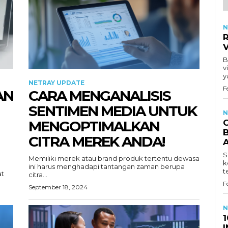
N
R
B
v
y
NETRAY UPDATE
F
AN
CARA MENGANALISIS
SENTIMEN MEDIA UNTUK
N
MENGOPTIMALKAN
B
CITRA MEREK ANDA!
S
Memiliki merek atau brand produk tertentu dewasa
k
ini harus menghadapi tantangan zaman berupa
t
at
citra...
F
September 18, 2024
N
1