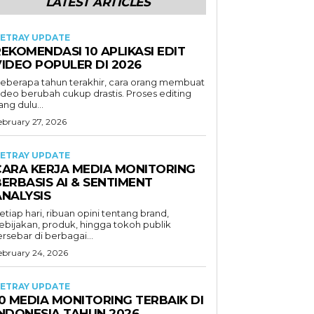
LATEST ARTICLES
ETRAY UPDATE
EKOMENDASI 10 APLIKASI EDIT
VIDEO POPULER DI 2026
eberapa tahun terakhir, cara orang membuat
ideo berubah cukup drastis. Proses editing
ang dulu...
ebruary 27, 2026
ETRAY UPDATE
CARA KERJA MEDIA MONITORING
ERBASIS AI & SENTIMENT
ANALYSIS
etiap hari, ribuan opini tentang brand,
ebijakan, produk, hingga tokoh publik
ersebar di berbagai...
ebruary 24, 2026
ETRAY UPDATE
0 MEDIA MONITORING TERBAIK DI
INDONESIA TAHUN 2026