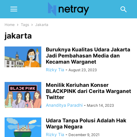
Home
Tags
Jakarta
jakarta
Buruknya Kualitas Udara Jakarta
Jadi Pembahasan Media dan
Kecaman Warganet
Rizky Tia
-
August 23, 2023
Menilik Keriuhan Konser
BLACKPINK dari Cerita Warganet
Twitter
Ananditya Paradhi
-
March 14, 2023
Udara Tanpa Polusi Adalah Hak
Warga Negara
Rizky Tia
-
December 9, 2021