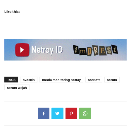
Like this:
TAGS
avoskin
media monitoring netray
scarlett
serum
serum wajah