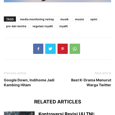
TAGS
media monitoring netray
musik
musisi
opini
pro dan kontra
regulasi royalti
royalti
Previous article
Next article
Google Down, Indihome Jadi
Best K-Drama Menurut
Kambing Hitam
Warga Twitter
RELATED ARTICLES
Kontroversi Revisi UU TNI: