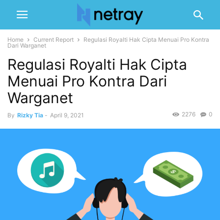
Home
Current Report
Regulasi Royalti Hak Cipta Menuai Pro Kontra
Dari Warganet
Regulasi Royalti Hak Cipta
Menuai Pro Kontra Dari
Warganet
2276
0
By
Rizky Tia
-
April 9, 2021