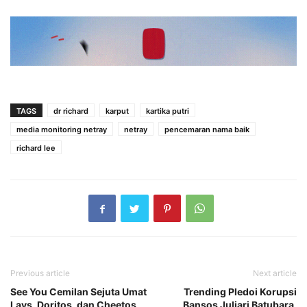
TAGS
dr richard
karput
kartika putri
media monitoring netray
netray
pencemaran nama baik
richard lee
Previous article
Next article
See You Cemilan Sejuta Umat
Trending Pledoi Korupsi
Lays, Doritos, dan Cheetos
Bansos Juliari Batubara,