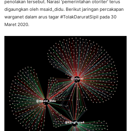
penolakan tersebut. Narasi ‘pemerintahan otoriter’ terus
digaungkan oleh msaid_didu. Berikut jaringan percakapan
warganet dalam arus tagar #TolakDaruratSipil pada 30
Maret 2020.