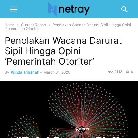
Home
Current Report
Penolakan Wacana Darurat Sipil Hingga Opini
‘Pemerintah Otoriter’
Penolakan Wacana Darurat
Sipil Hingga Opini
‘Pemerintah Otoriter’
2113
0
By
Winda Trilatifah
-
March 31, 2020