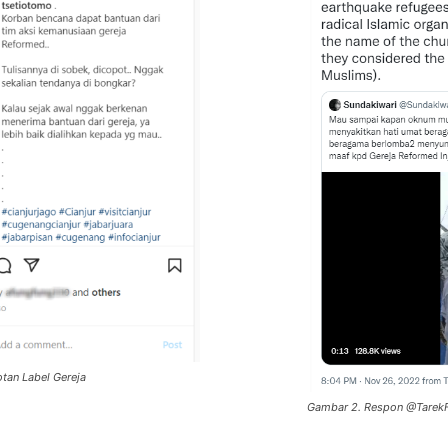
tan Label Gereja
Gambar 2. Respon @TarekF