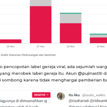
.
Grafik Intensitas Perbincangan dan Sentime
n
o pencopotan label gereja viral, ada sejumlah wa
ang merobek label gereja itu. Akun @pujinastiti
lai sombong karena tidak menghargai pemberian b