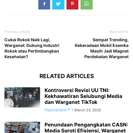
Previous article
Next article
Cukai Rokok Naik Lagi,
Sempat Trending,
Warganet: Dukung Industri
Keberadaan Mobil Esemka
Rokok atau Pertimbangkan
Masih Jadi Magnet
Kesehatan?
Perdebatan Warganet
RELATED ARTICLES
Kontroversi Revisi UU TNI:
Kekhawatiran Selubungi Media
dan Warganet TikTok
Hasinadara P
-
March 23, 2025
Penundaan Pengangkatan CASN:
Media Soroti Efisiensi, Warganet