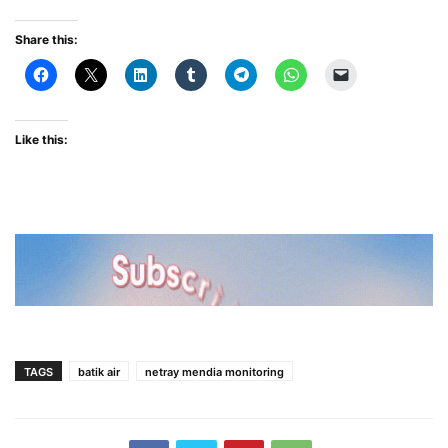
Share this:
Like this:
TAGS
batik air
netray mendia monitoring