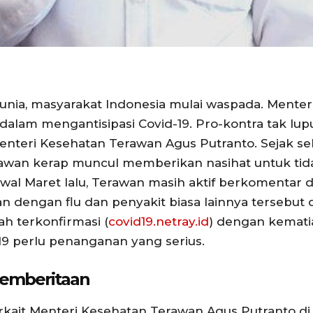
dunia, masyarakat Indonesia mulai waspada. Mente
 dalam mengantisipasi Covid-19. Pro-kontra tak lup
Menteri Kesehatan Terawan Agus Putranto. Sejak 
awan kerap muncul memberikan nasihat untuk tidak
 awal Maret lalu, Terawan masih aktif berkomentar 
kan dengan flu dan penyakit biasa lainnya tersebu
ah terkonfirmasi (
covid19.netray.id
) dengan kematia
19 perlu penanganan yang serius.
Pemberitaan
rkait Menteri Kesehatan Terawan Agus Putranto d