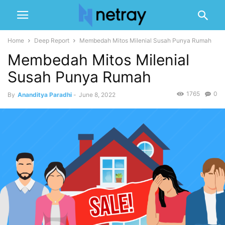
Home
Deep Report
Membedah Mitos Milenial Susah Punya Rumah
Membedah Mitos Milenial
Susah Punya Rumah
1765
0
By
Ananditya Paradhi
-
June 8, 2022