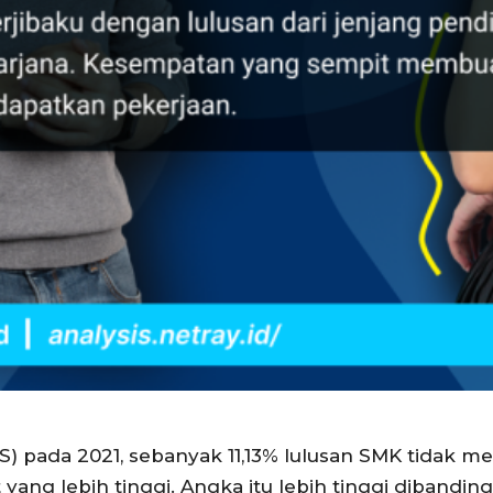
PS) pada 2021, sebanyak 11,13% lulusan SMK tidak 
yang lebih tinggi. Angka itu lebih tinggi dibandi