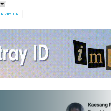
UP
Y
RIZKY TIA