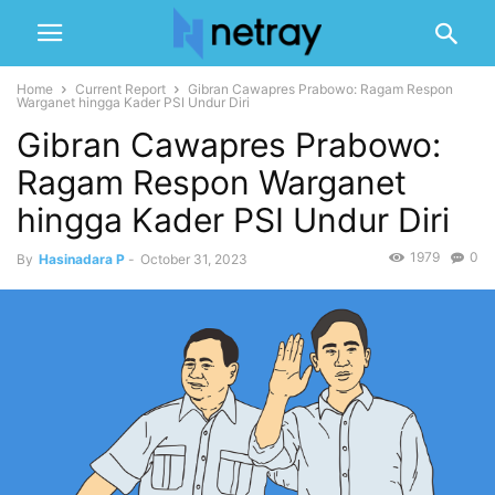
Home
Current Report
Gibran Cawapres Prabowo: Ragam Respon
Warganet hingga Kader PSI Undur Diri
Gibran Cawapres Prabowo:
Ragam Respon Warganet
hingga Kader PSI Undur Diri
1979
0
By
Hasinadara P
-
October 31, 2023