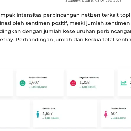
Sentiment Trend 01-15 Oktober 2021
 tampak intensitas perbincangan netizen terkait to
si oleh sentimen positif, meski jumlah sentimen ne
ndingkan dengan jumlah keseluruhan perbincangan 
etray. Perbandingan jumlah dari kedua total sent