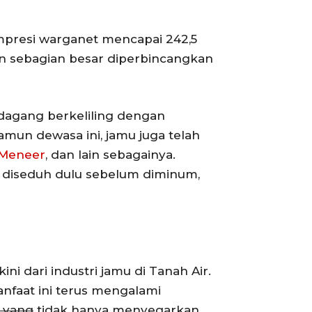
mpresi warganet mencapai 242,5
pun sebagian besar diperbincangkan
pedagang berkeliling dengan
mun dewasa ini, jamu juga telah
Meneer
, dan lain sebagainya.
 diseduh dulu sebelum diminum,
ni dari industri jamu di Tanah Air.
nfaat ini terus mengalami
yang
tidak hanya menyegarkan