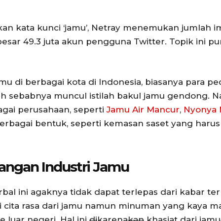
n kata kunci ‘jamu’, Netray menemukan jumlah i
esar 49.3 juta akun pengguna Twitter. Topik ini 
amu di berbagai kota di Indonesia, biasanya para 
h sebabnya muncul istilah bakul jamu gendong. Na
agai perusahaan, seperti
Jamu Air Mancur
,
Nyonya 
bagai bentuk, seperti kemasan saset yang harus
angan Industri Jamu
 ini agaknya tidak dapat terlepas dari kabar terki
 cita rasa dari jamu namun minuman yang kaya ma
luar negeri. Hal ini
di
karena
kan
khasiat dari jamu