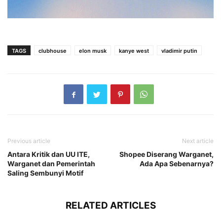
TAGS
clubhouse
elon musk
kanye west
vladimir putin
Previous article
Next article
Antara Kritik dan UU ITE,
Shopee Diserang Warganet,
Warganet dan Pemerintah
Ada Apa Sebenarnya?
Saling Sembunyi Motif
RELATED ARTICLES