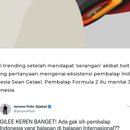
trending setelah mendapat ‘serangan’ akibat twi
g pertanyaan mengenai eksistensi pembalap Indon
nesia Sean Gelael. Pembalap Formula 2 itu menil
nesia.