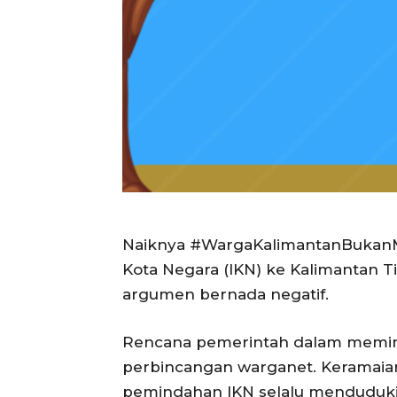
Naiknya #WargaKalimantanBukanM
Kota Negara (IKN) ke Kalimantan T
argumen bernada negatif.
Rencana pemerintah dalam memind
perbincangan warganet. Keramaia
pemindahan IKN selalu menduduki tr