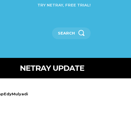
TRY NETRAY, FREE TRIAL!
SEARCH
NETRAY UPDATE
apEdyMulyadi