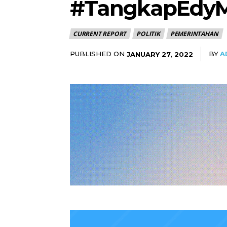
#TangkapEdyM
CURRENT REPORT
POLITIK
PEMERINTAHAN
PUBLISHED ON
BY
A
JANUARY 27, 2022