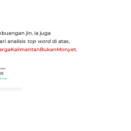
uangan jin, ia juga
i analisis
top word
di atas,
rgaKalimantanBukanMonyet
.