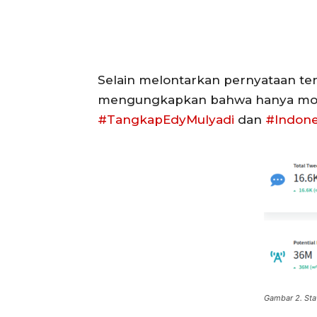
Selain melontarkan pernyataan ten
mengungkapkan bahwa hanya monyet
#TangkapEdyMulyadi
dan
#Indon
Gambar 2. Stat