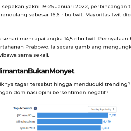
sepekan yakni 19-25 Januari 2022, perbincangan t
endulang sebesar 16,6 ribu twit. Mayoritas twit d
sehari mencapai angka 14,5 ribu twit. Pernyataan
ertahanan Prabowo. Ia secara gamblang mengung
ibawa sama sekali.
alimantanBukanMonyet
naiknya tagar tersebut hingga menduduki trending?
gan dominasi opini bersentimen negatif?