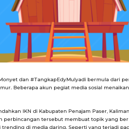
onyet dan #TangkapEdyMulyadi bermula dari pe
imur. Beberapa akun pegiat media sosial menaikan
ahkan IKN di Kabupaten Penajam Paser, Kaliman
n perbincangan tersebut membuat topik yang ber
ending di media daring. Seperti yang terjadi pada