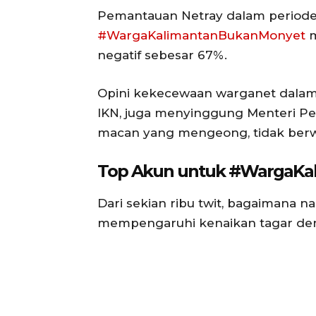
Pemantauan Netray dalam periode 
#WargaKalimantanBukanMonyet
m
negatif sebesar 67%.
Opini kekecewaan warganet dalam 
IKN, juga menyinggung Menteri P
macan yang mengeong, tidak berw
Top Akun untuk #WargaK
Dari sekian ribu twit, bagaimana 
mempengaruhi kenaikan tagar den