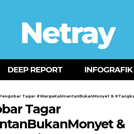
Netray
DEEP REPORT
INFOGRAFIK
 Pengobar Tagar #WargaKalimantanBukanMonyet & #Tangk
bar Tagar
ntanBukanMonyet &