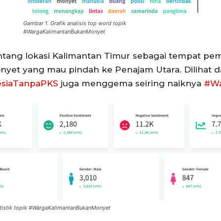
Gambar 1. Grafik analisis top word
topik
#WargaKalimantanBukanMonyet
tang lokasi Kalimantan Timur sebagai tempat pemb
 yang mau pindah ke Penajam Utara. Dilihat dar
esiaTanpaPKS
juga menggema seiring naiknya
#Wa
istik topik
#WargaKalimantanBukanMonyet