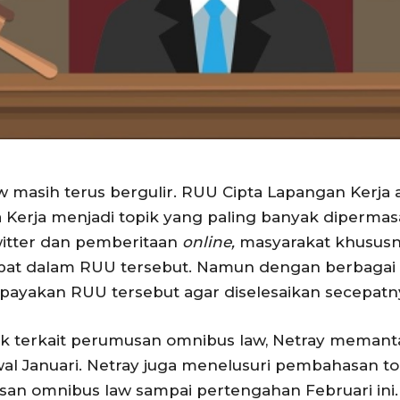
 masih terus bergulir. RUU Cipta Lapangan Kerja 
erja menjadi topik yang paling banyak dipermasal
witter dan pemberitaan
online,
masyarakat khususny
apat dalam RUU tersebut. Namun dengan berbag
upayakan RUU tersebut agar diselesaikan secepatn
k terkait perumusan omnibus law, Netray memanta
al Januari. Netray juga menelusuri pembahasan top
san omnibus law sampai pertengahan Februari ini.