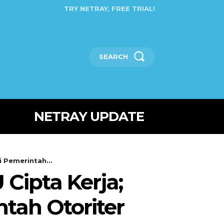
TRY NETRAY, FREE TRIAL!
SEARCH
NETRAY UPDATE
 Pemerintah...
ipta Kerja;
tah Otoriter