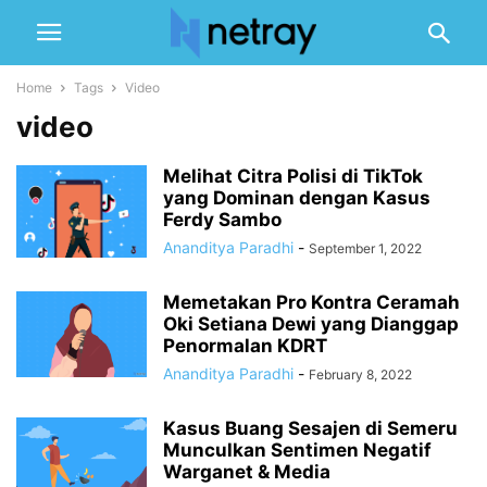
Home
Tags
Video
video
Melihat Citra Polisi di TikTok
yang Dominan dengan Kasus
Ferdy Sambo
Ananditya Paradhi
-
September 1, 2022
Memetakan Pro Kontra Ceramah
Oki Setiana Dewi yang Dianggap
Penormalan KDRT
Ananditya Paradhi
-
February 8, 2022
Kasus Buang Sesajen di Semeru
Munculkan Sentimen Negatif
Warganet & Media