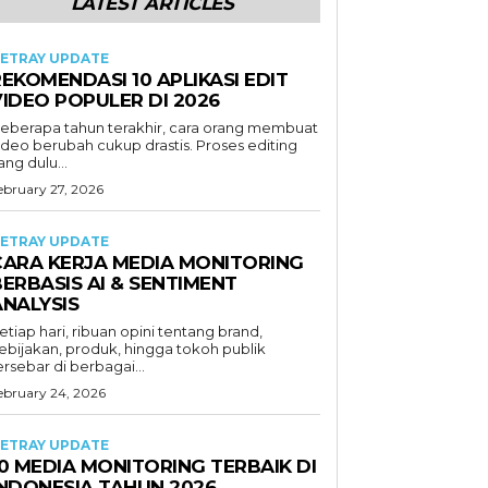
LATEST ARTICLES
ETRAY UPDATE
EKOMENDASI 10 APLIKASI EDIT
VIDEO POPULER DI 2026
eberapa tahun terakhir, cara orang membuat
ideo berubah cukup drastis. Proses editing
ang dulu...
ebruary 27, 2026
ETRAY UPDATE
CARA KERJA MEDIA MONITORING
ERBASIS AI & SENTIMENT
ANALYSIS
etiap hari, ribuan opini tentang brand,
ebijakan, produk, hingga tokoh publik
ersebar di berbagai...
ebruary 24, 2026
ETRAY UPDATE
0 MEDIA MONITORING TERBAIK DI
INDONESIA TAHUN 2026