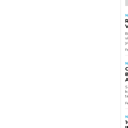
N
R
B
v
y
F
N
B
S
k
t
F
N
1