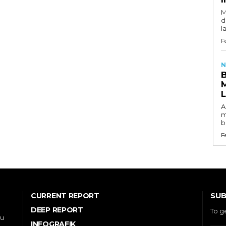
M
d
l
F
N
A
m
b
F
SUB
CURRENT REPORT
DEEP REPORT
To g
ou
INFOGRAFIK