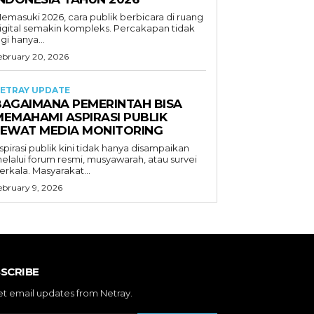
emasuki 2026, cara publik berbicara di ruang
igital semakin kompleks. Percakapan tidak
agi hanya...
ebruary 20, 2026
ETRAY UPDATE
BAGAIMANA PEMERINTAH BISA
MEMAHAMI ASPIRASI PUBLIK
LEWAT MEDIA MONITORING
spirasi publik kini tidak hanya disampaikan
elalui forum resmi, musyawarah, atau survei
erkala. Masyarakat...
ebruary 9, 2026
SCRIBE
et email updates from Netray.