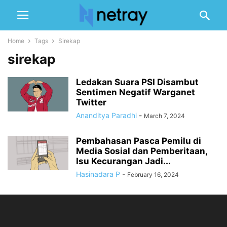
Home
Tags
Sirekap
sirekap
Ledakan Suara PSI Disambut
Sentimen Negatif Warganet
Twitter
Ananditya Paradhi
-
March 7, 2024
Pembahasan Pasca Pemilu di
Media Sosial dan Pemberitaan,
Isu Kecurangan Jadi...
Hasinadara P
-
February 16, 2024