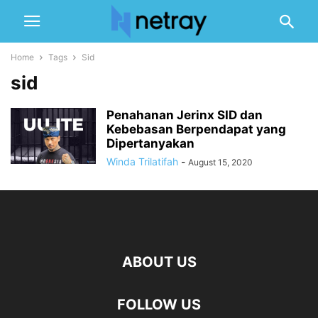
Home
Tags
Sid
sid
Penahanan Jerinx SID dan
Kebebasan Berpendapat yang
Dipertanyakan
Winda Trilatifah
-
August 15, 2020
ABOUT US
FOLLOW US