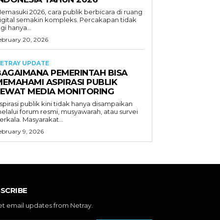
emasuki 2026, cara publik berbicara di ruang
igital semakin kompleks. Percakapan tidak
agi hanya...
ebruary 20, 2026
ETRAY UPDATE
BAGAIMANA PEMERINTAH BISA
MEMAHAMI ASPIRASI PUBLIK
LEWAT MEDIA MONITORING
spirasi publik kini tidak hanya disampaikan
elalui forum resmi, musyawarah, atau survei
erkala. Masyarakat...
ebruary 9, 2026
SCRIBE
et email updates from Netray.