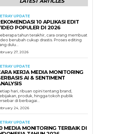
LATEST ARTICLES
ETRAY UPDATE
EKOMENDASI 10 APLIKASI EDIT
VIDEO POPULER DI 2026
eberapa tahun terakhir, cara orang membuat
ideo berubah cukup drastis. Proses editing
ang dulu...
ebruary 27, 2026
ETRAY UPDATE
CARA KERJA MEDIA MONITORING
ERBASIS AI & SENTIMENT
ANALYSIS
etiap hari, ribuan opini tentang brand,
ebijakan, produk, hingga tokoh publik
ersebar di berbagai...
ebruary 24, 2026
ETRAY UPDATE
0 MEDIA MONITORING TERBAIK DI
INDONESIA TAHUN 2026