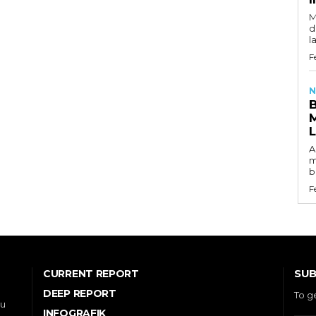
M
d
l
F
N
A
m
b
F
SUB
CURRENT REPORT
DEEP REPORT
To g
ou
INFOGRAFIK