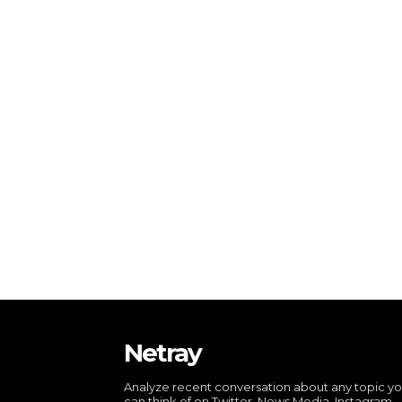
Netray
Analyze recent conversation about any topic y
can think of on Twitter, News Media, Instagram,