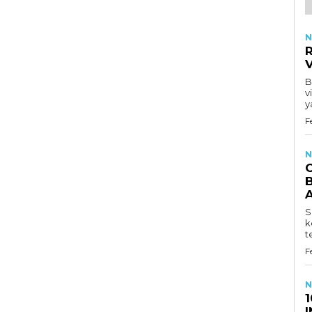
N
R
B
v
y
F
N
B
S
k
t
F
N
1