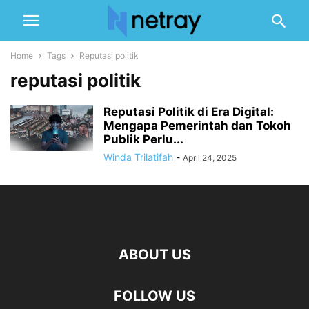
Home
Tags
Reputasi politik
reputasi politik
Reputasi Politik di Era Digital:
Mengapa Pemerintah dan Tokoh
Publik Perlu...
Winda Trilatifah
-
April 24, 2025
ABOUT US
FOLLOW US