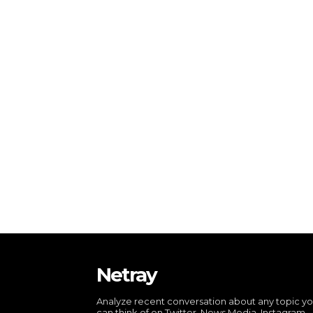
Netray
Analyze recent conversation about any topic y
can think of on Twitter, News Media, Instagram,