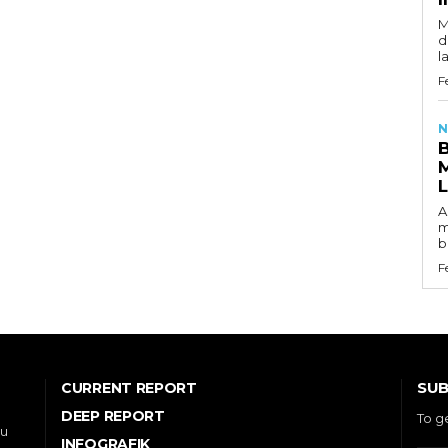
M
d
l
F
N
A
m
b
F
SUB
CURRENT REPORT
DEEP REPORT
To g
ou
INFOGRAFIK