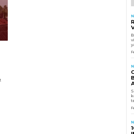
N
R
B
v
y
F
N
g
B
t
S
k
t
F
N
1