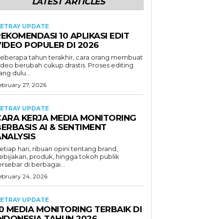
LATEST ARTICLES
ETRAY UPDATE
EKOMENDASI 10 APLIKASI EDIT
VIDEO POPULER DI 2026
eberapa tahun terakhir, cara orang membuat
ideo berubah cukup drastis. Proses editing
ang dulu...
ebruary 27, 2026
ETRAY UPDATE
CARA KERJA MEDIA MONITORING
ERBASIS AI & SENTIMENT
ANALYSIS
etiap hari, ribuan opini tentang brand,
ebijakan, produk, hingga tokoh publik
ersebar di berbagai...
ebruary 24, 2026
ETRAY UPDATE
0 MEDIA MONITORING TERBAIK DI
INDONESIA TAHUN 2026