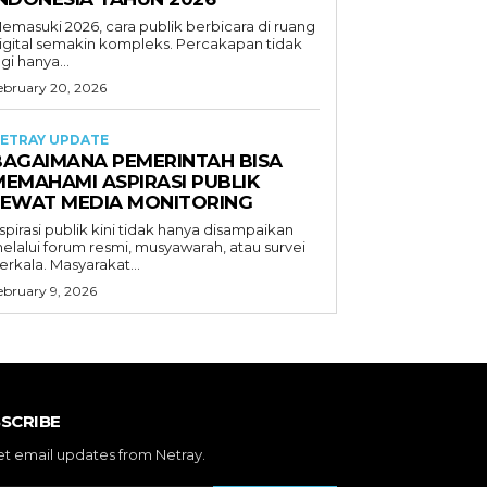
emasuki 2026, cara publik berbicara di ruang
igital semakin kompleks. Percakapan tidak
agi hanya...
ebruary 20, 2026
ETRAY UPDATE
BAGAIMANA PEMERINTAH BISA
MEMAHAMI ASPIRASI PUBLIK
LEWAT MEDIA MONITORING
spirasi publik kini tidak hanya disampaikan
elalui forum resmi, musyawarah, atau survei
erkala. Masyarakat...
ebruary 9, 2026
SCRIBE
et email updates from Netray.