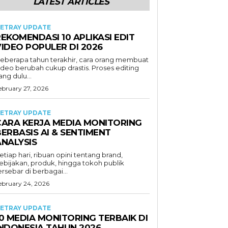
LATEST ARTICLES
ETRAY UPDATE
EKOMENDASI 10 APLIKASI EDIT
VIDEO POPULER DI 2026
eberapa tahun terakhir, cara orang membuat
ideo berubah cukup drastis. Proses editing
ang dulu...
ebruary 27, 2026
ETRAY UPDATE
CARA KERJA MEDIA MONITORING
ERBASIS AI & SENTIMENT
ANALYSIS
etiap hari, ribuan opini tentang brand,
ebijakan, produk, hingga tokoh publik
ersebar di berbagai...
ebruary 24, 2026
ETRAY UPDATE
0 MEDIA MONITORING TERBAIK DI
INDONESIA TAHUN 2026