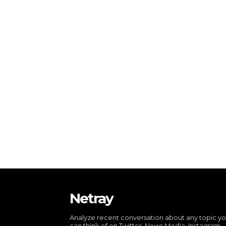
Netray
Analyze recent conversation about any topic y
can think of on Twitter, News Media, Instagram,