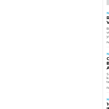
N
R
B
v
y
F
N
B
S
k
t
F
N
1