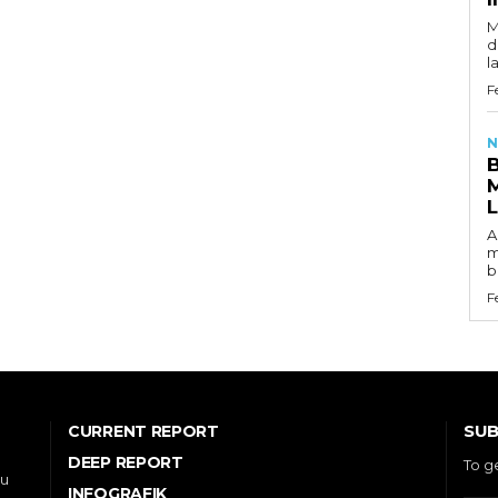
M
d
l
F
N
A
m
b
F
SUB
CURRENT REPORT
DEEP REPORT
To g
ou
INFOGRAFIK