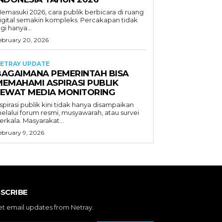
emasuki 2026, cara publik berbicara di ruang
igital semakin kompleks. Percakapan tidak
agi hanya...
ebruary 20, 2026
ETRAY UPDATE
BAGAIMANA PEMERINTAH BISA
MEMAHAMI ASPIRASI PUBLIK
LEWAT MEDIA MONITORING
spirasi publik kini tidak hanya disampaikan
elalui forum resmi, musyawarah, atau survei
erkala. Masyarakat...
ebruary 9, 2026
SCRIBE
et email updates from Netray.