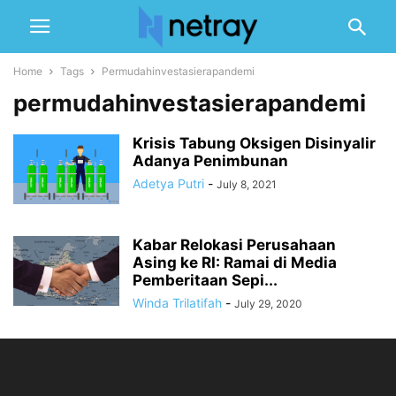
Home
Tags
Permudahinvestasierapandemi
permudahinvestasierapandemi
Krisis Tabung Oksigen Disinyalir
Adanya Penimbunan
Adetya Putri
-
July 8, 2021
Kabar Relokasi Perusahaan
Asing ke RI: Ramai di Media
Pemberitaan Sepi...
Winda Trilatifah
-
July 29, 2020