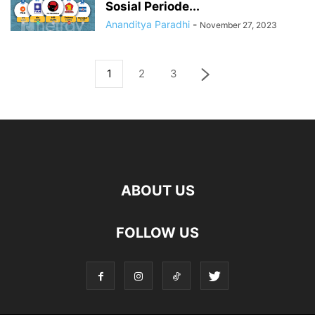
Sosial Periode...
Ananditya Paradhi
-
November 27, 2023
1
2
3
ABOUT US
FOLLOW US