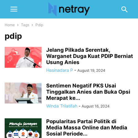
Home
Tags
Pdip
pdip
Jelang Pilkada Serentak,
Warganet Duga Kuat PDIP Berniat
Usung Anies
Hasinadara P
-
August 19, 2024
Sentimen Negatif PKS Usai
Tinggalkan Anies dan Buka Opsi
Merapat ke...
Winda Trilatifah
-
August 16, 2024
Popularitas Partai Politik di
Media Massa Online dan Media
Sosial Periode...