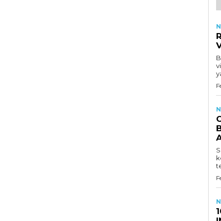
N
R
B
v
y
F
N
B
S
k
t
F
N
1