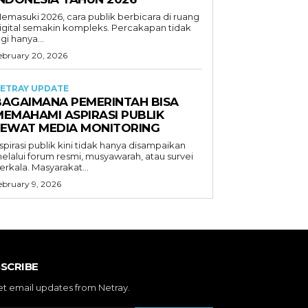
emasuki 2026, cara publik berbicara di ruang
igital semakin kompleks. Percakapan tidak
agi hanya...
ebruary 20, 2026
ETRAY UPDATE
BAGAIMANA PEMERINTAH BISA
MEMAHAMI ASPIRASI PUBLIK
LEWAT MEDIA MONITORING
spirasi publik kini tidak hanya disampaikan
elalui forum resmi, musyawarah, atau survei
erkala. Masyarakat...
ebruary 9, 2026
SCRIBE
et email updates from Netray.