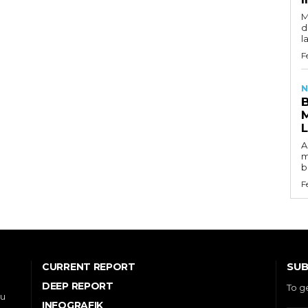
M
d
l
F
N
A
m
b
F
SUB
CURRENT REPORT
DEEP REPORT
To g
ou
INFOGRAFIK