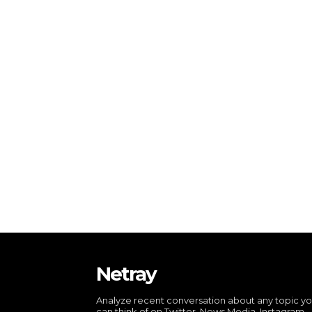
Netray
Analyze recent conversation about any topic y
can think of on Twitter, News Media, Instagram,