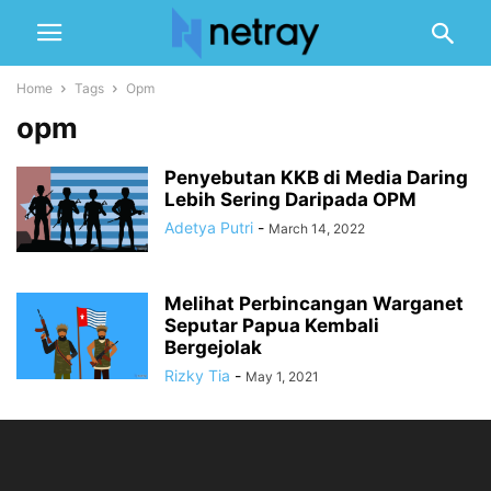
Home
Tags
Opm
opm
Penyebutan KKB di Media Daring
Lebih Sering Daripada OPM
Adetya Putri
-
March 14, 2022
Melihat Perbincangan Warganet
Seputar Papua Kembali
Bergejolak
Rizky Tia
-
May 1, 2021