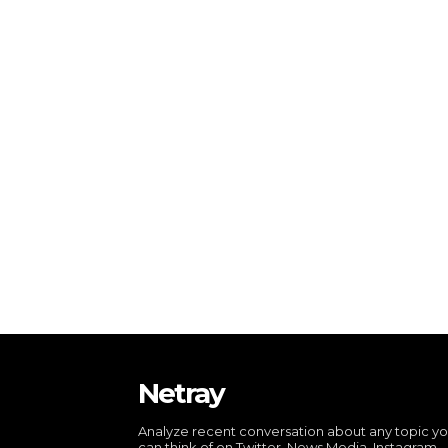
Netray
Analyze recent conversation about any topic y
can think of on Twitter, News Media, Instagram,