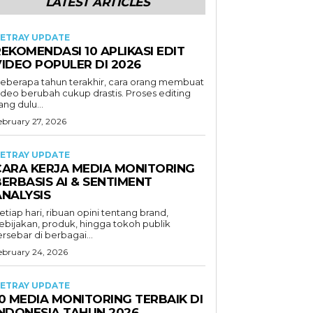
LATEST ARTICLES
ETRAY UPDATE
EKOMENDASI 10 APLIKASI EDIT
VIDEO POPULER DI 2026
eberapa tahun terakhir, cara orang membuat
ideo berubah cukup drastis. Proses editing
ang dulu...
ebruary 27, 2026
ETRAY UPDATE
CARA KERJA MEDIA MONITORING
ERBASIS AI & SENTIMENT
ANALYSIS
etiap hari, ribuan opini tentang brand,
ebijakan, produk, hingga tokoh publik
ersebar di berbagai...
ebruary 24, 2026
ETRAY UPDATE
0 MEDIA MONITORING TERBAIK DI
INDONESIA TAHUN 2026