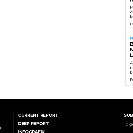
M
d
l
F
N
A
m
b
F
SUB
CURRENT REPORT
DEEP REPORT
To g
ou
INFOGRAFIK