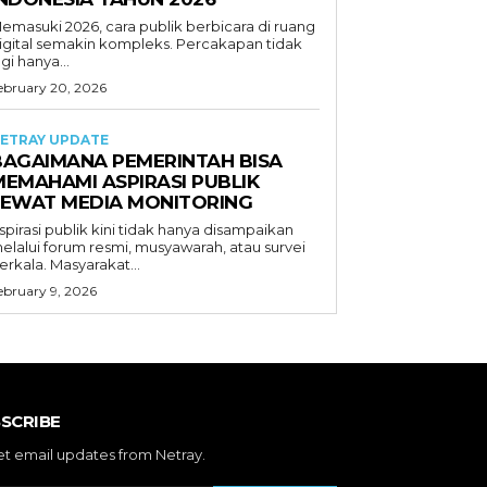
emasuki 2026, cara publik berbicara di ruang
igital semakin kompleks. Percakapan tidak
agi hanya...
ebruary 20, 2026
ETRAY UPDATE
BAGAIMANA PEMERINTAH BISA
MEMAHAMI ASPIRASI PUBLIK
LEWAT MEDIA MONITORING
spirasi publik kini tidak hanya disampaikan
elalui forum resmi, musyawarah, atau survei
erkala. Masyarakat...
ebruary 9, 2026
SCRIBE
et email updates from Netray.