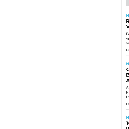
N
R
B
v
y
F
N
B
S
k
t
F
N
1