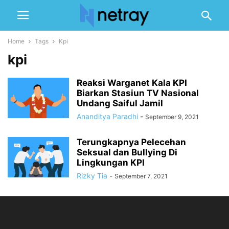
Home
Tags
Kpi
kpi
Reaksi Warganet Kala KPI
Biarkan Stasiun TV Nasional
Undang Saiful Jamil
Ananditya Paradhi
-
September 9, 2021
Terungkapnya Pelecehan
Seksual dan Bullying Di
Lingkungan KPI
Rizky Tia
-
September 7, 2021