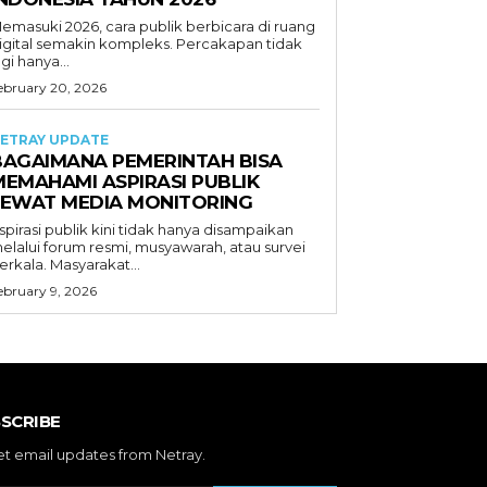
emasuki 2026, cara publik berbicara di ruang
igital semakin kompleks. Percakapan tidak
agi hanya...
ebruary 20, 2026
ETRAY UPDATE
BAGAIMANA PEMERINTAH BISA
MEMAHAMI ASPIRASI PUBLIK
LEWAT MEDIA MONITORING
spirasi publik kini tidak hanya disampaikan
elalui forum resmi, musyawarah, atau survei
erkala. Masyarakat...
ebruary 9, 2026
SCRIBE
et email updates from Netray.