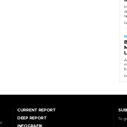
M
d
l
F
N
A
m
b
F
SUB
CURRENT REPORT
DEEP REPORT
To g
ou
INFOGRAFIK