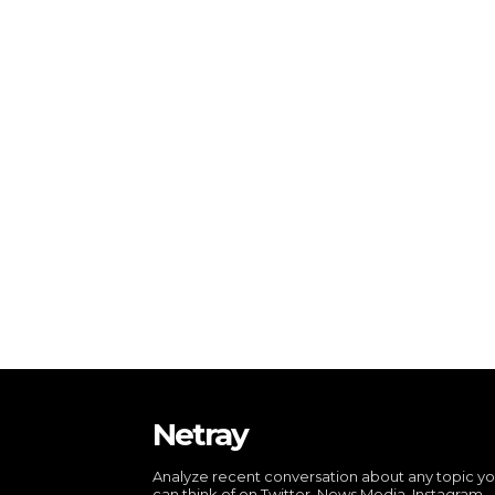
Netray
Analyze recent conversation about any topic y
can think of on Twitter, News Media, Instagram,