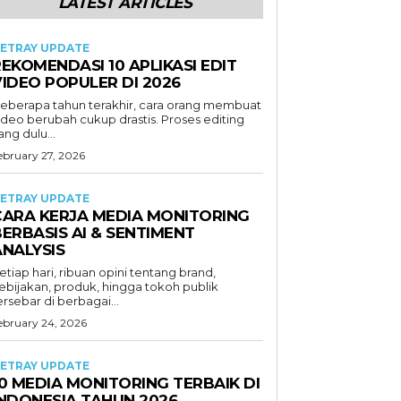
LATEST ARTICLES
ETRAY UPDATE
EKOMENDASI 10 APLIKASI EDIT
VIDEO POPULER DI 2026
eberapa tahun terakhir, cara orang membuat
ideo berubah cukup drastis. Proses editing
ang dulu...
ebruary 27, 2026
ETRAY UPDATE
CARA KERJA MEDIA MONITORING
ERBASIS AI & SENTIMENT
ANALYSIS
etiap hari, ribuan opini tentang brand,
ebijakan, produk, hingga tokoh publik
ersebar di berbagai...
ebruary 24, 2026
ETRAY UPDATE
0 MEDIA MONITORING TERBAIK DI
INDONESIA TAHUN 2026