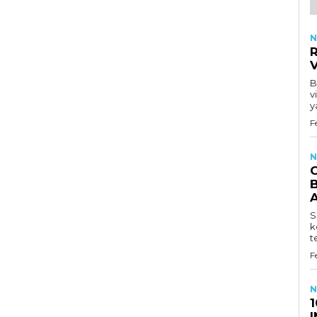
N
R
B
v
y
F
N
B
S
k
t
F
N
1