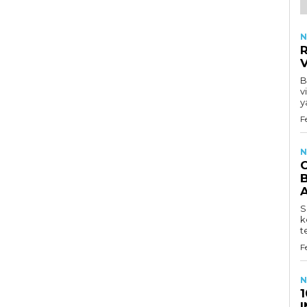
N
R
B
v
y
F
N
B
S
k
t
F
N
1