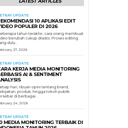
LATEST ARTICLES
ETRAY UPDATE
EKOMENDASI 10 APLIKASI EDIT
VIDEO POPULER DI 2026
eberapa tahun terakhir, cara orang membuat
ideo berubah cukup drastis. Proses editing
ang dulu...
ebruary 27, 2026
ETRAY UPDATE
CARA KERJA MEDIA MONITORING
ERBASIS AI & SENTIMENT
ANALYSIS
etiap hari, ribuan opini tentang brand,
ebijakan, produk, hingga tokoh publik
ersebar di berbagai...
ebruary 24, 2026
ETRAY UPDATE
0 MEDIA MONITORING TERBAIK DI
INDONESIA TAHUN 2026