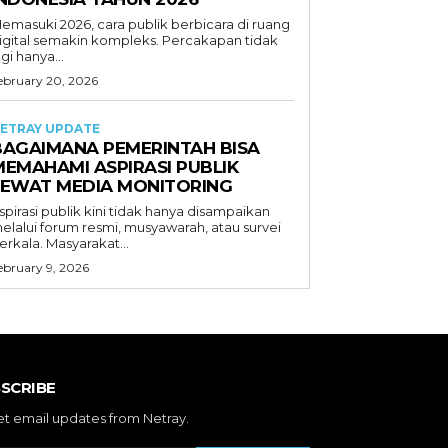
emasuki 2026, cara publik berbicara di ruang
igital semakin kompleks. Percakapan tidak
agi hanya...
ebruary 20, 2026
ETRAY UPDATE
BAGAIMANA PEMERINTAH BISA
MEMAHAMI ASPIRASI PUBLIK
LEWAT MEDIA MONITORING
spirasi publik kini tidak hanya disampaikan
elalui forum resmi, musyawarah, atau survei
erkala. Masyarakat...
ebruary 9, 2026
SCRIBE
et email updates from Netray.