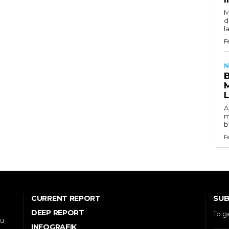
M
d
l
F
N
A
m
b
F
SUB
CURRENT REPORT
DEEP REPORT
To g
ou
INFOGRAFIK