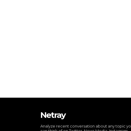
Netray
Analyze recent conversation about any topic y
can think of on Twitter, News Media, Instagram,