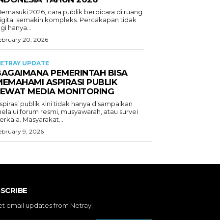
emasuki 2026, cara publik berbicara di ruang
igital semakin kompleks. Percakapan tidak
agi hanya...
ebruary 20, 2026
ETRAY UPDATE
BAGAIMANA PEMERINTAH BISA
MEMAHAMI ASPIRASI PUBLIK
LEWAT MEDIA MONITORING
spirasi publik kini tidak hanya disampaikan
elalui forum resmi, musyawarah, atau survei
erkala. Masyarakat...
ebruary 9, 2026
SCRIBE
et email updates from Netray.