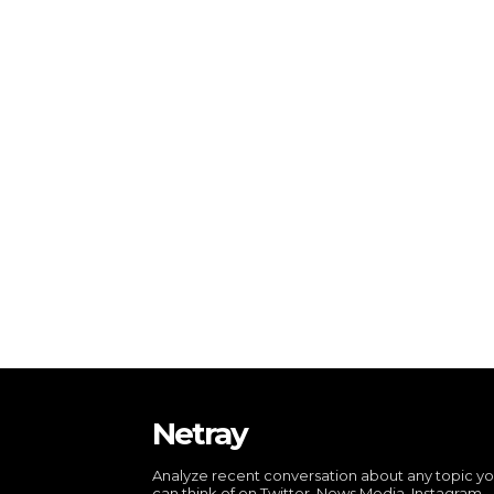
Netray
Analyze recent conversation about any topic y
can think of on Twitter, News Media, Instagram,