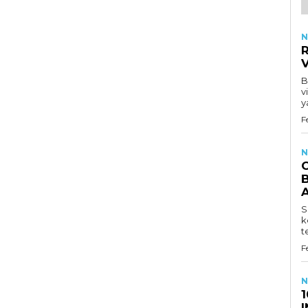
N
R
B
v
y
F
N
B
S
k
t
F
N
1