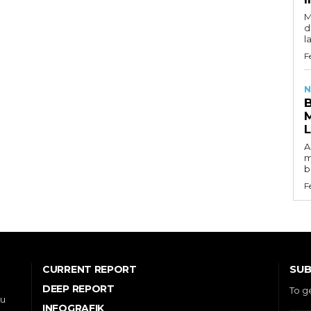
M
d
l
F
N
A
m
b
F
SUB
CURRENT REPORT
DEEP REPORT
To g
ou
INFOGRAFIK