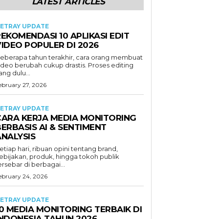
LATEST ARTICLES
ETRAY UPDATE
EKOMENDASI 10 APLIKASI EDIT
VIDEO POPULER DI 2026
eberapa tahun terakhir, cara orang membuat
ideo berubah cukup drastis. Proses editing
ang dulu...
ebruary 27, 2026
ETRAY UPDATE
CARA KERJA MEDIA MONITORING
ERBASIS AI & SENTIMENT
ANALYSIS
etiap hari, ribuan opini tentang brand,
ebijakan, produk, hingga tokoh publik
ersebar di berbagai...
ebruary 24, 2026
ETRAY UPDATE
0 MEDIA MONITORING TERBAIK DI
INDONESIA TAHUN 2026