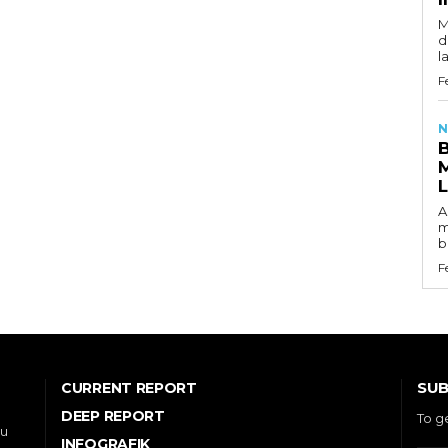
M
d
l
F
N
A
m
b
F
SUB
CURRENT REPORT
DEEP REPORT
To g
ou
INFOGRAFIK