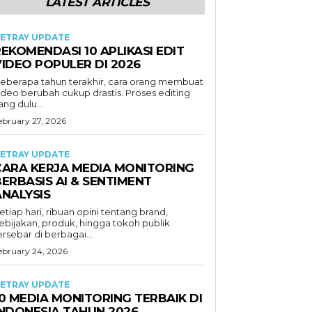
LATEST ARTICLES
ETRAY UPDATE
EKOMENDASI 10 APLIKASI EDIT
VIDEO POPULER DI 2026
eberapa tahun terakhir, cara orang membuat
ideo berubah cukup drastis. Proses editing
ang dulu...
ebruary 27, 2026
ETRAY UPDATE
CARA KERJA MEDIA MONITORING
ERBASIS AI & SENTIMENT
ANALYSIS
etiap hari, ribuan opini tentang brand,
ebijakan, produk, hingga tokoh publik
ersebar di berbagai...
ebruary 24, 2026
ETRAY UPDATE
0 MEDIA MONITORING TERBAIK DI
INDONESIA TAHUN 2026