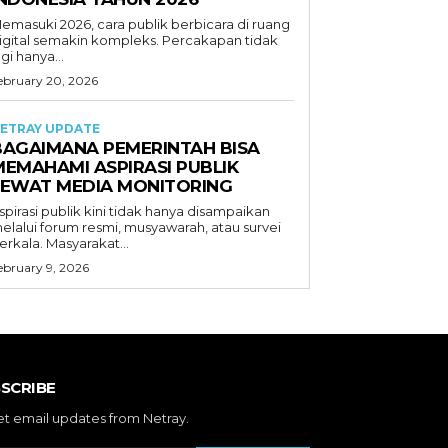
emasuki 2026, cara publik berbicara di ruang
igital semakin kompleks. Percakapan tidak
agi hanya...
ebruary 20, 2026
ETRAY UPDATE
BAGAIMANA PEMERINTAH BISA
MEMAHAMI ASPIRASI PUBLIK
LEWAT MEDIA MONITORING
spirasi publik kini tidak hanya disampaikan
elalui forum resmi, musyawarah, atau survei
erkala. Masyarakat...
ebruary 9, 2026
SCRIBE
et email updates from Netray.