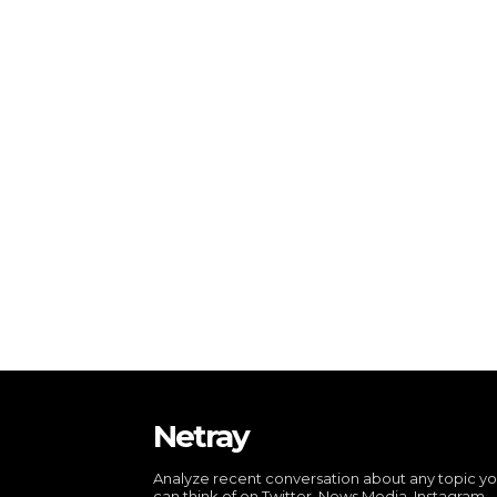
Netray
Analyze recent conversation about any topic y
can think of on Twitter, News Media, Instagram,