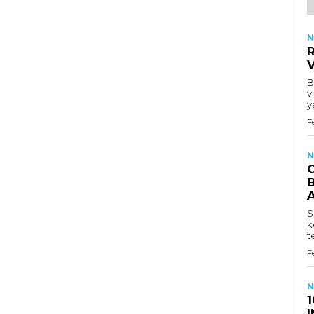
N
R
B
v
y
F
N
B
S
k
t
F
N
1