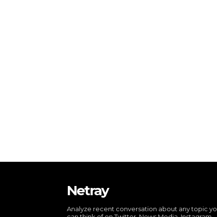
Netray
Analyze recent conversation about any topic y
can think of on Twitter, News Media, Instagram,