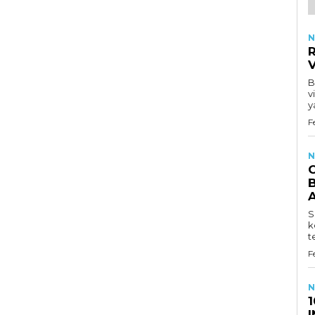
N
R
B
v
y
F
N
B
S
k
t
F
N
1