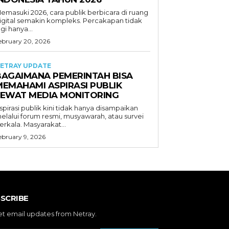
emasuki 2026, cara publik berbicara di ruang
igital semakin kompleks. Percakapan tidak
agi hanya...
ebruary 20, 2026
ETRAY UPDATE
BAGAIMANA PEMERINTAH BISA
MEMAHAMI ASPIRASI PUBLIK
LEWAT MEDIA MONITORING
spirasi publik kini tidak hanya disampaikan
elalui forum resmi, musyawarah, atau survei
erkala. Masyarakat...
ebruary 9, 2026
SCRIBE
et email updates from Netray.