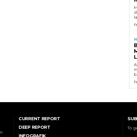
M
d
l
F
N
A
m
b
F
SUB
CURRENT REPORT
DEEP REPORT
To g
ou
INFOGRAFIK