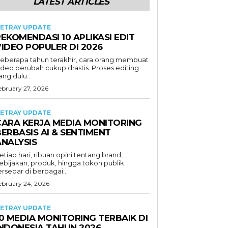
LATEST ARTICLES
ETRAY UPDATE
EKOMENDASI 10 APLIKASI EDIT
VIDEO POPULER DI 2026
eberapa tahun terakhir, cara orang membuat
ideo berubah cukup drastis. Proses editing
ang dulu...
ebruary 27, 2026
ETRAY UPDATE
CARA KERJA MEDIA MONITORING
ERBASIS AI & SENTIMENT
ANALYSIS
etiap hari, ribuan opini tentang brand,
ebijakan, produk, hingga tokoh publik
ersebar di berbagai...
ebruary 24, 2026
ETRAY UPDATE
0 MEDIA MONITORING TERBAIK DI
INDONESIA TAHUN 2026