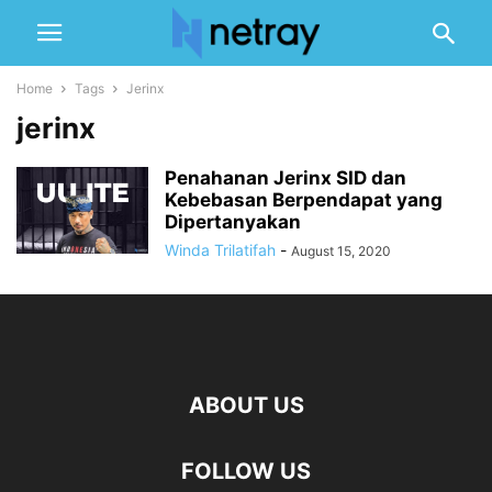
Home
Tags
Jerinx
jerinx
Penahanan Jerinx SID dan
Kebebasan Berpendapat yang
Dipertanyakan
Winda Trilatifah
-
August 15, 2020
ABOUT US
FOLLOW US